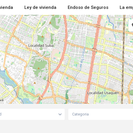
ivienda
Ley de vivienda
Endoso de Seguros
La em
d
Categoria