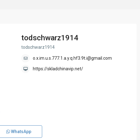
todschwarz1914
todschwarz1914
o.x.im.u.s.777.1.a.y.q.hf3.9t.i@gmail.com
https://skladchinavip.net/
WhatsApp