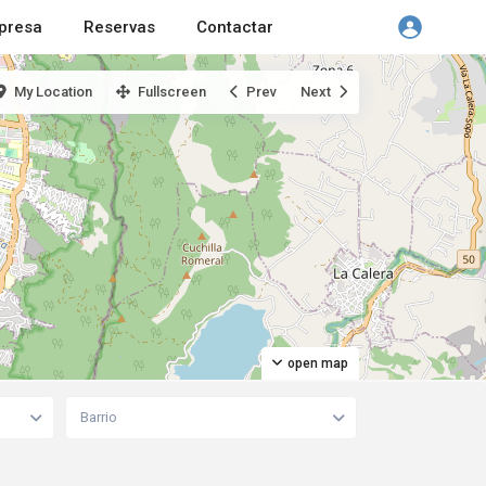
presa
Reservas
Contactar
My Location
Fullscreen
Prev
Next
open map
Barrio