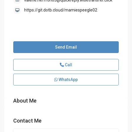
valerie.heffron63@quickreply.wisetransfer.click
https://git.dotb.cloud/mamiespeegle02
Send Email
Call
WhatsApp
About Me
Contact Me