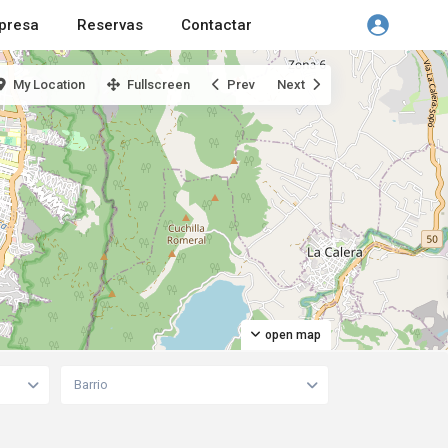
presa
Reservas
Contactar
My Location
Fullscreen
Prev
Next
open map
Barrio