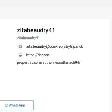
zitabeaudry41
zitabeaudry41
zita.beaudry@quickreply.trytrip.click
https://deccan-
properties.com/author/lescattanach94/
WhatsApp