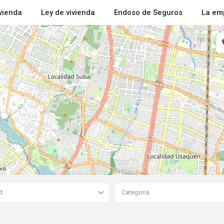
ivienda
Ley de vivienda
Endoso de Seguros
La em
d
Categoria