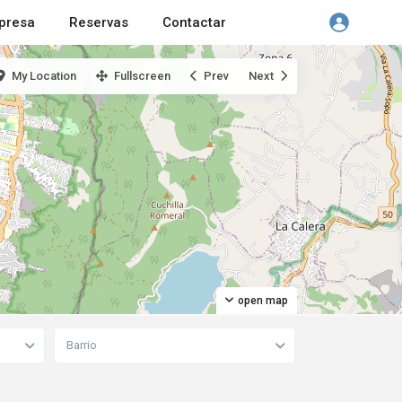
presa
Reservas
Contactar
My Location
Fullscreen
Prev
Next
open map
Barrio