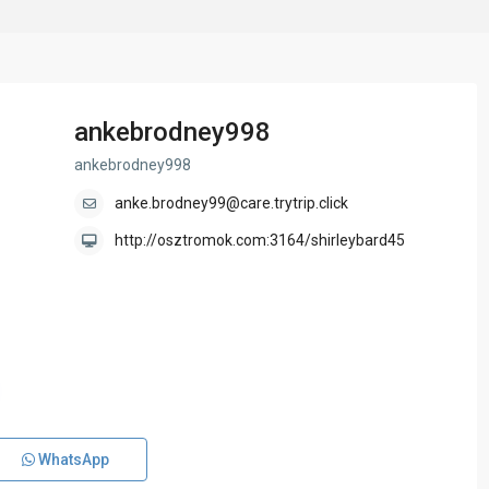
ankebrodney998
ankebrodney998
anke.brodney99@care.trytrip.click
http://osztromok.com:3164/shirleybard45
WhatsApp