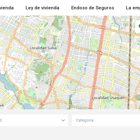
ivienda
Ley de vivienda
Endoso de Seguros
La em
d
Categoria