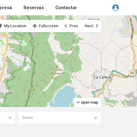
presa
Reservas
Contactar
My Location
Fullscreen
Prev
Next
open map
Barrio