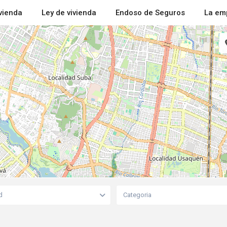
ivienda
Ley de vivienda
Endoso de Seguros
La em
d
Categoria