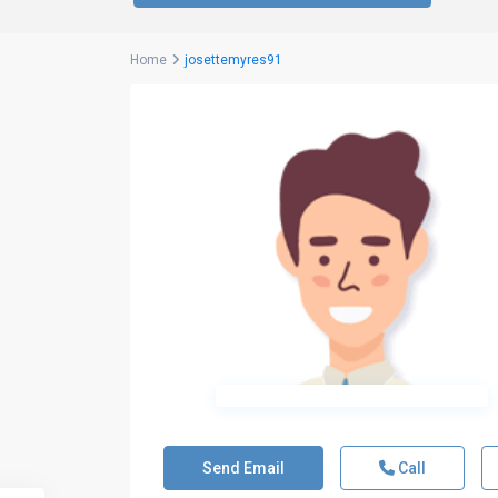
Home
josettemyres91
Send Email
Call