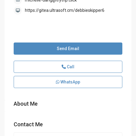
michelle-dang@trytrip.click
https://gitea.ultrasoft.cm/debbieskipper6
Send Email
Call
WhatsApp
About Me
Contact Me