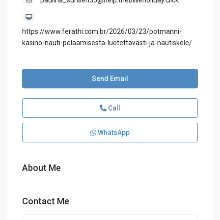
paulina_sunseri35@help.thebillieholiday.click
https://www.ferathi.com.br/2026/03/23/potmanni-
kasino-nauti-pelaamisesta-luotettavasti-ja-nautiskele/
Send Email
Call
WhatsApp
About Me
Contact Me